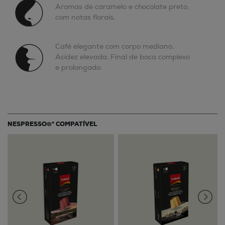
Aromas de caramelo e chocolate preto,
com notas florais.
Café elegante com corpo mediano.
Acidez elevada. Final de boca complexo
e prolongado.
NESPRESSO®* COMPATÍVEL