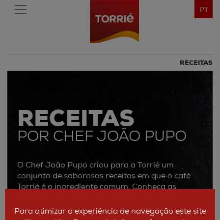
PT
RECEITAS
RECEITAS
POR CHEF JOÃO PUPO
O Chef João Pupo criou para a Torrié um
conjunto de saborosas receitas em que o café
Torrié é o ingrediente comum. Conheça as
receitas, os ingredientes utilizados, o modo de
preparação e ainda fotografias do resultado
Para otimizar a experiência de navegação este site
final. Inspire-se e surpreenda os seus