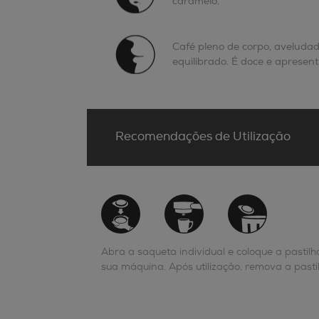
caramelo.
Café pleno de corpo, aveludad
equilibrado. É doce e apresent
Recomendações de Utilização
Abra a saqueta individual e coloque a pastilh
sua máquina. Após utilização, remova a pastil