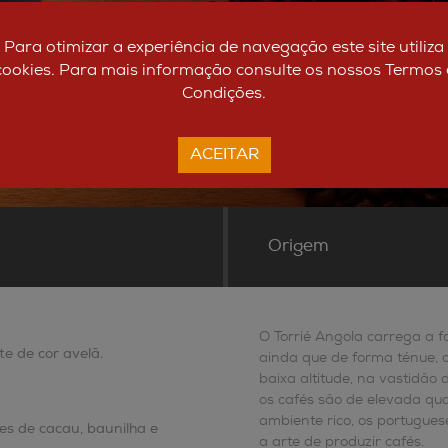
Para otimizar a experiência de navegação este site utiliza
Ficha Técnica
cookies. Para mais informação consulte os nossos Termos 
Condições.
ACEITAR
Origem
O Torrié Angola carrega a f
e de cor avelã.
ainda que de forma ténue, o
baixa altitude, na vastidão d
os cafés são de elevada qual
ambiente rico, os portugue
s de cacau, baunilha e
a arte de produzir cafés.