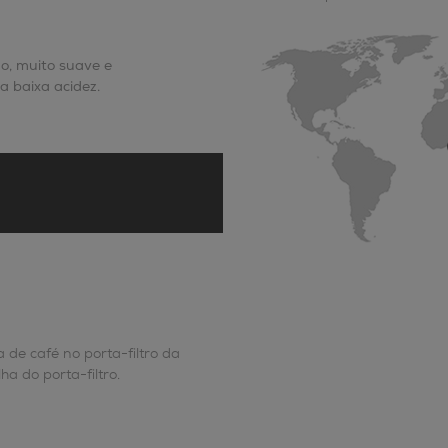
o, muito suave e
a baixa acidez.
a de café no porta-filtro da
ha do porta-filtro.