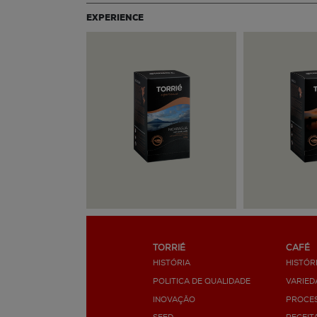
EXPERIENCE
TORRIÉ
CAFÉ
HISTÓRIA
HISTÓR
POLITICA DE QUALIDADE
VARIED
INOVAÇÃO
PROCE