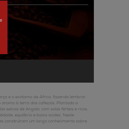
e
orça e o exotismo de África, fazendo lembrar,
 aroma à terra dos cafezais. Plantado a
as selvas de Angola, com solos férteis e ricos,
idade, equilíbrio e baixa acidez. Neste
ses construíram um longo conhecimento sobre